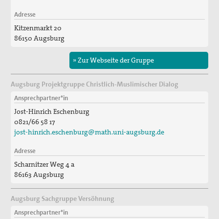
2017_Ohne tiefstes Christentum ist Krieg
Adresse
Kitzenmarkt 20
2015_Tagung: Der Krieg, die Kirchen und die Pazifisten
86150 Augsburg
2014_Abschluss des diözesanen
Seligsprechungsprozesses
» Zur Webseite der Gruppe
2012_125 Jahre Max Josef Metzger
Augsburg Projektgruppe Christlich-Muslimischer Dialog
Ansprechpartner*in
Christliche Kriegsverweigerung und die Kirchen 1914
Jost-Hinrich Eschenburg
Die Kirche und der Krieg
0821/66 58 17
jost-hinrich.eschenburg@math.uni-augsburg.de
Ausstellung
Adresse
Bibliothek
Scharnitzer Weg 4 a
86163 Augsburg
Friedenskerzen
Augsburg Sachgruppe Versöhnung
Vernetzung
Ansprechpartner*in