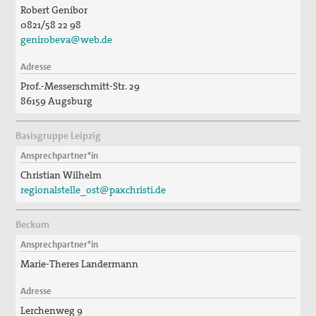
Publikationen
Robert Genibor
0821/58 22 98
"Alle müssen den Krieg verlästern"
genirobeva@web.de
Unser Standpunkt: Kirche als Friedensbewegung
Adresse
Gottes auf Erden
Prof.-Messerschmitt-Str. 29
Unsere Mitgliederzeitschrift pax info
86159 Augsburg
Unsere Pressemitteilungen und Stellungnahmen
Basisgruppe Leipzig
Ansprechpartner*in
Unser Kongress 2015: Gerechten Frieden weiter denken
Christian Wilhelm
Das Thema "Frieden" bei der ACK Baden-Württemberg
regionalstelle_ost@paxchristi.de
Themenheft "Frieden" aus der Reihe "IMULSE für die
Beckum
Pastoral"
Ansprechpartner*in
Newsletter
Marie-Theres Landermann
Bausteine für Friedensgebete und anderes zum
Adresse
Ukrainekonflikt
Lerchenweg 9