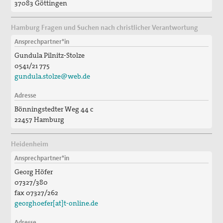
37083 Göttingen
Hamburg Fragen und Suchen nach christlicher Verantwortung
Ansprechpartner*in
Gundula Pilnitz-Stolze
0541/21 775
gundula.stolze@web.de
Adresse
Bönningstedter Weg 44 c
22457 Hamburg
Heidenheim
Ansprechpartner*in
Georg Höfer
07327/380
fax 07327/262
georghoefer[at]t-online.de
Adresse