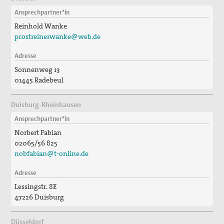
Ansprechpartner*in
Reinhold Wanke
pcostreinerwanke@web.de
Adresse
Sonnenweg 13
01445 Radebeul
Duisburg-Rheinhausen
Ansprechpartner*in
Norbert Fabian
02065/56 825
nobfabian@t-online.de
Adresse
Lessingstr. 8E
47226 Duisburg
Düsseldorf