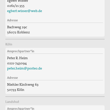
Egbert Wisser
0261/21 355
egbert.wisser@web.de
Adresse
Bachweg 29c
56072 Koblenz
Köln
Ansprechpartner*in
Peter R. Heim
0221-743094
peter.heim@posteo.de
Adresse
Niehler Kirchweg 63
50733 Köln
Landshut
Ansprechpartner*in