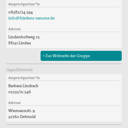
Ansprechpartner*in
08382/24 594
info@friedens-raeume.de
Adresse
Lindenhofweg 25
88131 Lindau
» Zur Webseite der Gruppe
Lippe/Detmold
Ansprechpartner*in
Barbara Linzbach
05231/21 546
Adresse
Wiemannstr. 9
32760 Detmold