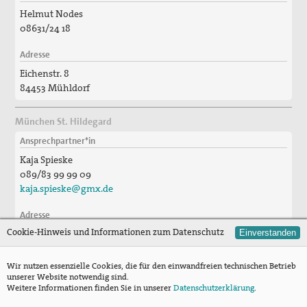
Helmut Nodes
08631/24 18
Adresse
Eichenstr. 8
84453 Mühldorf
München St. Hildegard
Ansprechpartner*in
Kaja Spieske
089/83 99 99 09
kaja.spieske@gmx.de
Adresse
Cookie-Hinweis und Informationen zum Datenschutz
Einverstanden
Schusterwolfstr. 77
81241 München
Wir nutzen essenzielle Cookies, die für den einwandfreien technischen Betrieb
unserer Website notwendig sind.
München St. Ignatius
Weitere Informationen finden Sie in unserer
Datenschutzerklärung
.
Ansprechpartner*in