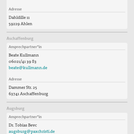
Adresse
Freiwilligendienste
Dahldille 11
Israel/Palästina
59229 Ahlen
„PEACE TALKS“ – Über Frieden reden
Aschaffenburg
Ansprechpartner*in
Minderheiten, Migration und Flucht
Beate Kullmann
Rüstungsexporte
06021/41 39 83
beate@kullmann.de
Sicherheit neu denken
Adresse
Max Josef Metzger - Ein Pionier des Friedens und der
Dammer Str. 25
Ökumene
63741 Aschaffenburg
2024_Zur Seligsprechung Max Josef Metzgers: Seine
Augsburg
Bedeutung als Vordenker und Vorkämpfer für Frieden
und Ökumene
Ansprechpartner*in
Dr. Tobias Bevc
2019_Zum 75. Todestag Max Josef Metzgers
augsburg@paxchristi.de