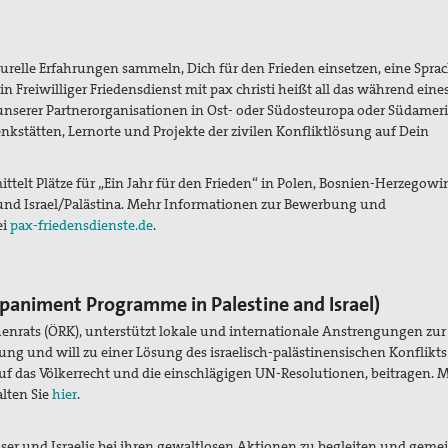
urelle Erfahrungen sammeln, Dich für den Frieden einsetzen, eine Spra
n Freiwilliger Friedensdienst mit pax christi heißt all das während eine
 unserer Partnerorganisationen in Ost- oder Südosteuropa oder Südameri
nkstätten, Lernorte und Projekte der zivilen Konfliktlösung auf Dein
ittelt Plätze für „Ein Jahr für den Frieden“ in Polen, Bosnien-Herzegowi
nd Israel/Palästina. Mehr Informationen zur Bewerbung und
ei
pax-friedensdienste.de
.
animent Programme in Palestine and Israel)
enrats (ÖRK), unterstützt lokale und internationale Anstrengungen zur
ung und will zu einer Lösung des israelisch-palästinensischen Konflikt
auf das Völkerrecht und die einschlägigen UN-Resolutionen, beitragen. 
lten Sie
hier
.
enser und Israelis bei ihren gewaltlosen Aktionen zu begleiten und gem