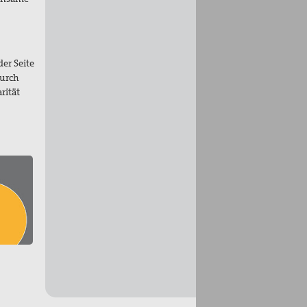
er Seite
durch
rität