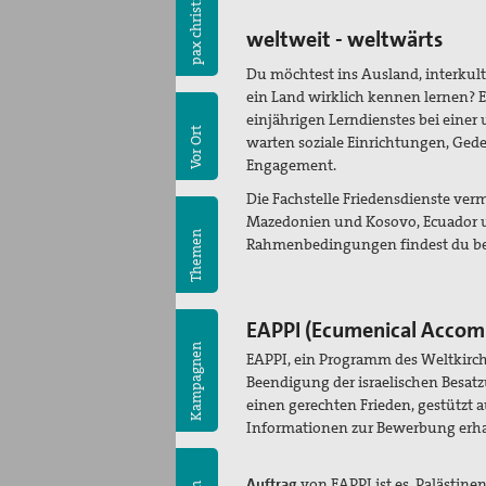
pax christi
weltweit - weltwärts
Du möchtest ins Ausland, interkult
ein Land wirklich kennen lernen? Ei
einjährigen Lerndienstes bei einer
Vor Ort
warten soziale Einrichtungen, Gede
Engagement.
Die Fachstelle Friedensdienste verm
Mazedonien und Kosovo, Ecuador u
Themen
Rahmenbedingungen findest du b
EAPPI (Ecumenical Accomp
Kampagnen
EAPPI, ein Programm des Weltkirch
Beendigung der israelischen Besatz
einen gerechten Frieden, gestützt 
Informationen zur Bewerbung erha
Auftrag
von EAPPI ist es, Palästin