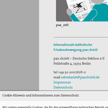
pax_zeit
Internationale katholische
Friedensbewegung
pax christi
pax christi – Deutsche Sektion e.V.
Feldstraße 4
,
13355
Berlin
tel
+49 30 2007678-0
mail
sekretariat@paxchristi.de
Impressum
Datenschutz
Cookie-Hinweis und Informationen zum Datenschutz
Wir nutzen essenzielle Cookies, die für den einwandfreien technischen Betrieb u