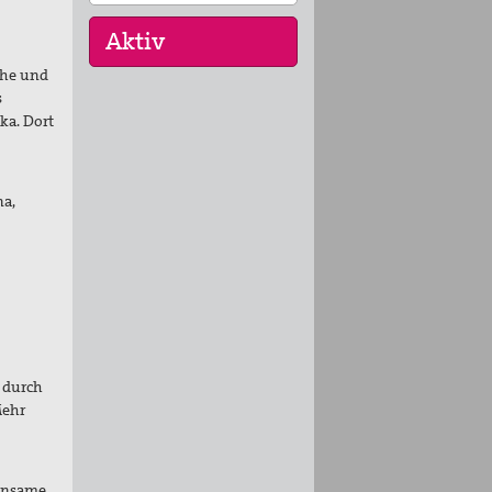
che und
s
ka. Dort
30. Aug 2026
St. Peter-Lindenberg:
Lesungen unter den
Lind…
na,
25. Sep 2026
St. Peter-Lindenberg:
Diözesanversammlung
202…
03. Okt 2026
Stuttgart (und Berlin):
Bundesweite
s durch
Friedensd…
Mehr
einsame