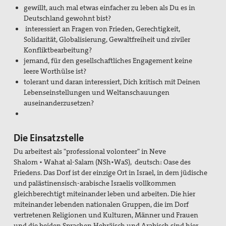
gewillt, auch mal etwas einfacher zu leben als Du es in
2017_Ohne tiefstes Christentum ist Krieg
Deutschland gewohnt bist?
interessiert an Fragen von Frieden, Gerechtigkeit,
2015_Tagung: Der Krieg, die Kirchen und die Pazifisten
Solidarität, Globalisierung, Gewaltfreiheit und ziviler
Konfliktbearbeitung?
2014_Abschluss des diözesanen
jemand, für den gesellschaftliches Engagement keine
Seligsprechungsprozesses
leere Worthülse ist?
2012_125 Jahre Max Josef Metzger
tolerant und daran interessiert, Dich kritisch mit Deinen
Lebenseinstellungen und Weltanschauungen
Christliche Kriegsverweigerung und die Kirchen 1914
auseinanderzusetzen?
Die Kirche und der Krieg
Die Einsatzstelle
Ausstellung
Du arbeitest als "professional volonteer" in
Neve
Shalom
• Wahat al-Salam (NSh•WaS), deutsch:
Oase des
Bibliothek
Friedens.
Das Dorf ist der einzige Ort in Israel, in dem jüdische
und palästinensisch-arabische Israelis vollkommen
Friedenskerzen
gleichberechtigt miteinander leben und arbeiten. Die hier
miteinander lebenden nationalen Gruppen, die im Dorf
Vernetzung
vertretenen Religionen und Kulturen, Männer und Frauen
und die beiden Sprachen Hebräisch und Arabisch sind hier