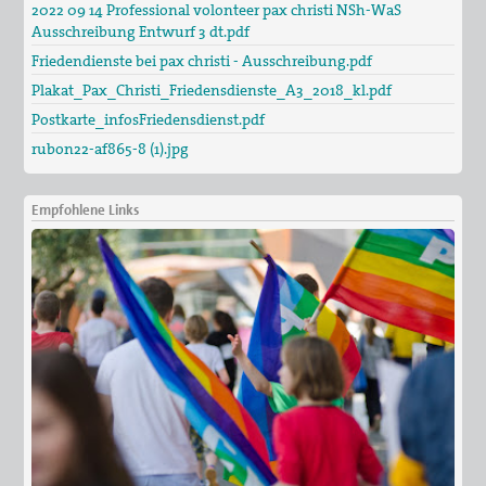
2022 09 14 Professional volonteer pax christi NSh-WaS
St. Peter-Lindenberg: Lesungen unter den Lind…
Ausschreibung Entwurf 3 dt.pdf
25. Sep 2026
Friedendienste bei pax christi - Ausschreibung.pdf
St. Peter-Lindenberg: Diözesanversammlung 202…
Plakat_Pax_Christi_Friedensdienste_A3_2018_kl.pdf
Postkarte_infosFriedensdienst.pdf
03. Okt 2026
Stuttgart (und Berlin): Bundesweite Friedensd…
rubon22-af865-8 (1).jpg
Empfohlene Links