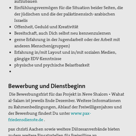
aufzubauen
Einfühlungsvermögen für die Situation beider Seiten, die
der jüdischen und die der palästinensisch-arabischen
Israelis
Offenheit, Geduld und Kreativität
Bereitschaft, auch Dich selbst neu kennenzulernen
gerne Erfahrung in der Jugendarbeit oder der Arbeit mit
anderen Menschen(gruppen)
Erfahrung in/mit Layout und in/mit sozialen Medien,
gängige EDV-Kenntnisse
physische und psychische Belastbarkeit
Bewerbung und Dienstbeginn
Die
Bewerbungsfrist
für das Projekt in Neve Shalom
•
Wahat
al-Salam ist jeweils Ende Dezember
.
Weitere Informationen
zu Rahmenbedingungen, Ablauf der Freiwilligenjahres und
der Bewerbung findest Du unter
www.pax-
friedensdienste.de
.
pax christi Aachen sowie weitere Diözesanverbände bieten
zudem weitere Einsatzstellen für Freiwillige an.