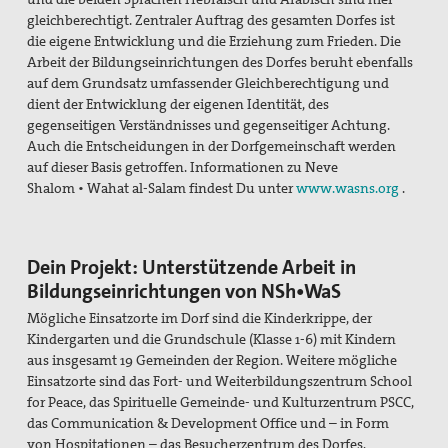
Publikationen
gleichberechtigt. Zentraler Auftrag des gesamten Dorfes ist
die eigene Entwicklung und die Erziehung zum Frieden. Die
"Alle müssen den Krieg verlästern"
Arbeit der Bildungseinrichtungen des Dorfes beruht ebenfalls
Unser Standpunkt: Kirche als Friedensbewegung
auf dem Grundsatz umfassender Gleichberechtigung und
Gottes auf Erden
dient der Entwicklung der eigenen Identität, des
gegenseitigen Verständnisses und gegenseitiger Achtung.
Unsere Mitgliederzeitschrift pax info
Auch die Entscheidungen in der Dorfgemeinschaft werden
auf dieser Basis getroffen. Informationen zu Neve
Unsere Pressemitteilungen und Stellungnahmen
Shalom • Wahat al-Salam findest Du unter
www.wasns.org
.
Unser Kongress 2015: Gerechten Frieden weiter denken
Dein Projekt: Unterstützende Arbeit in
Das Thema "Frieden" bei der ACK Baden-Württemberg
Bildungseinrichtungen von NSh
•
WaS
Themenheft "Frieden" aus der Reihe "IMULSE für die
Mögliche Einsatzorte im Dorf sind die Kinderkrippe, der
Pastoral"
Kindergarten und die Grundschule (Klasse 1-6) mit Kindern
aus insgesamt 19 Gemeinden der Region. Weitere mögliche
Newsletter
Einsatzorte sind das Fort- und Weiterbildungszentrum School
for Peace, das Spirituelle Gemeinde- und Kulturzentrum PSCC,
Bausteine für Friedensgebete und anderes zum
das Communication & Development Office und – in Form
Ukrainekonflikt
von Hospitationen – das Besucherzentrum des Dorfes,