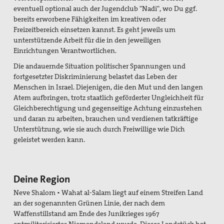
eventuell optional auch der Jugendclub "Nadi", wo Du ggf.
Suche
bereits erworbene Fähigkeiten im kreativen oder
Freizeitbereich einsetzen kannst. Es geht jeweils um
unterstützende Arbeit für die in den jeweiligen
Einrichtungen Verantwortlichen.
Die andauernde Situation politischer Spannungen und
fortgesetzter Diskriminierung belastet das Leben der
Menschen in Israel. Diejenigen, die den Mut und den langen
Atem aufbringen, trotz staatlich geförderter Ungleichheit für
Gleichberechtigung und gegenseitige Achtung einzustehen
und daran zu arbeiten, brauchen und verdienen tatkräftige
Unterstützung, wie sie auch durch Freiwillige wie Dich
geleistet werden kann.
Deine Region
Neve Shalom
•
Wahat al-Salam liegt auf einem Streifen Land
an der sogenannten Grünen Linie, der nach dem
Waffenstillstand am Ende des Junikrieges 1967
entmilitarisiertes Niemandsland wurde. Dieses Landstück hat