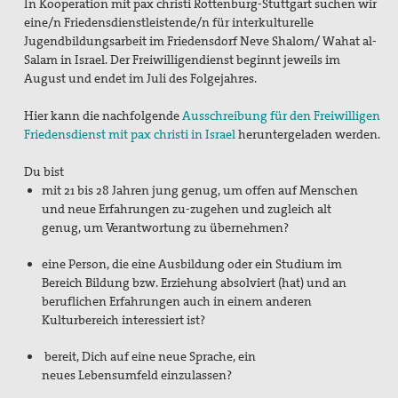
In Kooperation mit pax christi Rottenburg-Stuttgart suchen wir
eine/n Friedensdienstleistende/n für interkulturelle
Freiwilligendienste
Jugendbildungsarbeit im Friedensdorf Neve Shalom/ Wahat al-
Salam in Israel. Der Freiwilligendienst beginnt jeweils im
Israel/Palästina
August und endet im Juli des Folgejahres.
„PEACE TALKS“ – Über Frieden reden
Hier kann die nachfolgende
Ausschreibung für den Freiwilligen
Friedensdienst mit pax christi in Israel
heruntergeladen werden.
Minderheiten, Migration und Flucht
Du bist
Rüstungsexporte
mit 21 bis 28 Jahren jung genug, um offen auf Menschen
und neue Erfahrungen zu-zugehen und zugleich alt
Sicherheit neu denken
genug, um Verantwortung zu übernehmen?
Max Josef Metzger - Ein Pionier des Friedens und der
eine Person, die eine Ausbildung oder ein Studium im
Ökumene
Bereich Bildung bzw. Erziehung absolviert (hat) und an
beruflichen Erfahrungen auch in einem an
deren
2024_Zur Seligsprechung Max Josef Metzgers: Seine
Kulturbereich interessiert ist?
Bedeutung als Vordenker und Vorkämpfer für Frieden
und Ökumene
bereit, Dich auf eine neue Sprache, ein
neues
Lebensumfeld einzulassen?
2019_Zum 75. Todestag Max Josef Metzgers