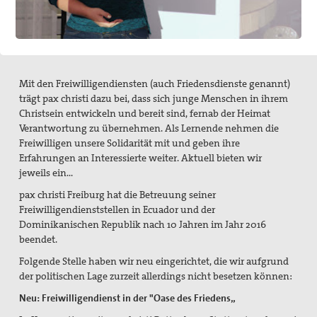
Mitgliedschaft/Spenden
Spiritualität
Aktive Gewaltfreiheit
Mit den Freiwilligendiensten (auch Friedensdienste genannt)
Bühler Kreuz und andere Orte des Friedens
trägt pax christi dazu bei, dass sich junge Menschen in ihrem
Christsein entwickeln und bereit sind, fernab der Heimat
Friedensmeditationen zu Menschen des Friedens
Verantwortung zu übernehmen. Als Lernende nehmen die
Freiwilligen unsere Solidarität mit und geben ihre
Politisches Nachtgebet
Erfahrungen an Interessierte weiter. Aktuell bieten wir
jeweils ein…
Themen, Angebote und Projekte
pax christi Freiburg hat die Betreuung seiner
Freiwilligendienststellen in Ecuador und der
Bündnis "Schulfrei für die Bundeswehr. Lernen für den
Dominikanischen Republik nach 10 Jahren im Jahr 2016
Frieden"
beendet.
Filmgespräch "tun wir. tun wir. was dazu."
Folgende Stelle haben wir neu eingerichtet, die wir aufgrund
der politischen Lage zurzeit allerdings nicht besetzen können:
Friedensbildung
Neu: Freiwilligendienst in der "Oase des Friedens„
Friedensläufe