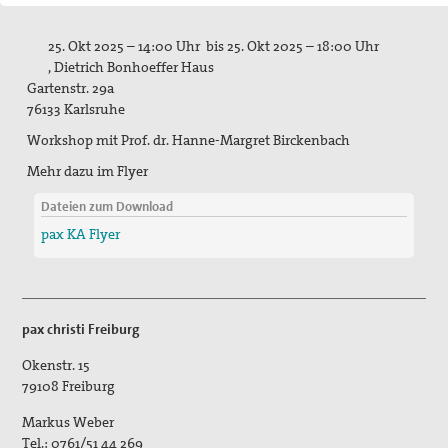
Mitgliedschaft/Spenden
25. Okt 2025 – 14:00 Uhr bis 25. Okt 2025 – 18:00 Uhr
Spiritualität
, Dietrich Bonhoeffer Haus
Gartenstr. 29a
Aktive Gewaltfreiheit
76133 Karlsruhe
Bühler Kreuz und andere Orte des Friedens
Workshop mit Prof. dr. Hanne-Margret Birckenbach
Mehr dazu im Flyer
Friedensmeditationen zu Menschen des Friedens
Dateien zum Download
Politisches Nachtgebet
pax KA Flyer
Themen, Angebote und Projekte
Bündnis "Schulfrei für die Bundeswehr. Lernen für den
Frieden"
pax christi Freiburg
Filmgespräch "tun wir. tun wir. was dazu."
Okenstr. 15
79108
Freiburg
Friedensbildung
Markus Weber
Tel.:
0761/51 44 269
Friedensläufe