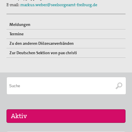
E-mail:
markus.weber@seelsorgeamt-freiburg.de
Freiwilligendienste
Israel/Palästina
Meldungen
Termine
„PEACE TALKS“ – Über Frieden reden
Zu den anderen Diözesanverbänden
Minderheiten, Migration und Flucht
Zur Deutschen Sektion von pax christi
Rüstungsexporte
Sicherheit neu denken
Max Josef Metzger - Ein Pionier des Friedens und der
Ökumene
2024_Zur Seligsprechung Max Josef Metzgers: Seine
Bedeutung als Vordenker und Vorkämpfer für Frieden
und Ökumene
2019_Zum 75. Todestag Max Josef Metzgers