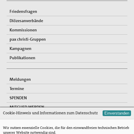
Publikationen
Friedensfragen
"Alle müssen den Krieg verlästern"
Diözesanverbände
Unser Standpunkt: Kirche als Friedensbewegung
Kommissionen
Gottes auf Erden
pax christi-Gruppen
Unsere Mitgliederzeitschrift pax info
Kampagnen
Unsere Pressemitteilungen und Stellungnahmen
Publikationen
Unser Kongress 2015: Gerechten Frieden weiter denken
Meldungen
Das Thema "Frieden" bei der ACK Baden-Württemberg
Termine
Themenheft "Frieden" aus der Reihe "IMULSE für die
SPENDEN
Pastoral"
MITGLIED WERDEN
Newsletter
Cookie-Hinweis und Informationen zum Datenschutz
Einverstanden
FREIWILLIGENDIENSTE
Bausteine für Friedensgebete und anderes zum
NEWSLETTER
Wir nutzen essenzielle Cookies, die für den einwandfreien technischen Betrieb
Ukrainekonflikt
unserer Website notwendig sind.