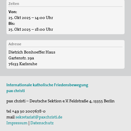
Zeiten
2017_Ohne tiefstes Christentum ist Krieg
30. Aug 2026
Von:
St. Peter-Lindenberg: Lesungen unter den Lind…
2015_Tagung: Der Krieg, die Kirchen und die Pazifisten
25. Okt 2025 – 14:00 Uhr
Bis:
25. Sep 2026
25. Okt 2025 – 18:00 Uhr
2014_Abschluss des diözesanen
St. Peter-Lindenberg: Diözesanversammlung 202…
Seligsprechungsprozesses
03. Okt 2026
Adresse
2012_125 Jahre Max Josef Metzger
Stuttgart (und Berlin): Bundesweite Friedensd…
Dietrich Bonhoeffer Haus
Gartenstr. 29a
Christliche Kriegsverweigerung und die Kirchen 1914
76133 Karlsruhe
Die Kirche und der Krieg
Ausstellung
Internationale katholische Friedensbewegung
pax christi
Bibliothek
pax christi – Deutsche Sektion e.V.
Feldstraße 4
,
13355
Berlin
Friedenskerzen
tel
+49 30 2007678-0
mail
sekretariat@paxchristi.de
Vernetzung
Impressum
|
Datenschutz