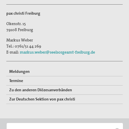
2017_Ohne tiefstes Christentum ist Krieg
pax christi Freiburg
2015_Tagung: Der Krieg, die Kirchen und die Pazifisten
Okenstr. 15
2014_Abschluss des diözesanen
79108
Freiburg
Seligsprechungsprozesses
Markus Weber
Tel.:
0761/51 44 269
2012_125 Jahre Max Josef Metzger
E-mail:
markus.weber@seelsorgeamt-freiburg.de
Christliche Kriegsverweigerung und die Kirchen 1914
Die Kirche und der Krieg
Meldungen
Termine
Ausstellung
Zu den anderen Diözesanverbänden
Bibliothek
Zur Deutschen Sektion von pax christi
Friedenskerzen
Vernetzung