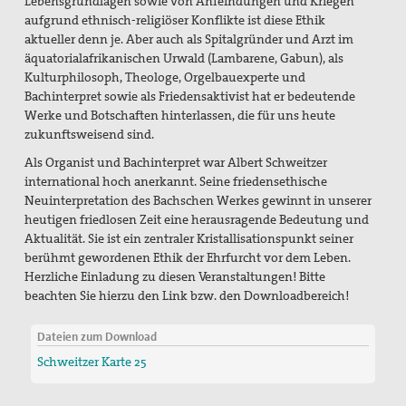
Lebensgrundlagen sowie von Anfeindungen und Kriegen
aufgrund ethnisch-religiöser Konflikte ist diese Ethik
Freiwilligendienste
aktueller denn je. Aber auch als Spitalgründer und Arzt im
äquatorialafrikanischen Urwald (Lambarene, Gabun), als
Israel/Palästina
Kulturphilosoph, Theologe, Orgelbauexperte und
Bachinterpret sowie als Friedensaktivist hat er bedeutende
„PEACE TALKS“ – Über Frieden reden
Werke und Botschaften hinterlassen, die für uns heute
zukunftsweisend sind.
Minderheiten, Migration und Flucht
Als Organist und Bachinterpret war Albert Schweitzer
international hoch anerkannt. Seine friedensethische
Rüstungsexporte
Neuinterpretation des Bachschen Werkes gewinnt in unserer
heutigen friedlosen Zeit eine herausragende Bedeutung und
Sicherheit neu denken
Aktualität. Sie ist ein zentraler Kristallisationspunkt seiner
Max Josef Metzger - Ein Pionier des Friedens und der
berühmt gewordenen Ethik der Ehrfurcht vor dem Leben.
Ökumene
Herzliche Einladung zu diesen Veranstaltungen! Bitte
beachten Sie hierzu den Link bzw. den Downloadbereich!
2024_Zur Seligsprechung Max Josef Metzgers: Seine
Bedeutung als Vordenker und Vorkämpfer für Frieden
Dateien zum Download
und Ökumene
Schweitzer Karte 25
2019_Zum 75. Todestag Max Josef Metzgers