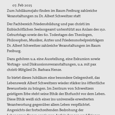
Mitgliedschaft/Spenden
07. Feb 2025
Zum Jubiläumsjahr finden im Raum Freiburg zahlreiche
Spiritualität
Veranstaltungen zu Dr. Albert Schweitzer statt
Der Fachbereich Friedensbildung und pax christi im
Aktive Gewaltfreiheit
Erzbischöflichen Seelsorgeamt unterstützt aus Anlass des 150.
Geburtstags sowie des 60. Todestages des Theologen,
Bühler Kreuz und andere Orte des Friedens
Philosophen, Musiker, Arztes und Friedensnobelpreisträgers
Dr. Albert Schweitzer zahlreiche Veranstaltungen im Raum
Friedensmeditationen zu Menschen des Friedens
Freiburg.
Politisches Nachtgebet
Dazu gehören u.a. eine Ausstellung, eine Exkursion sowie
Vortrags- und Diskussionsveranstaltungen, u.a. mit pax
Themen, Angebote und Projekte
christi-Mitglied Dr. Barbara Henze.
Bündnis "Schulfrei für die Bundeswehr. Lernen für den
So bietet dieses Jubiläum eine besondere Gelegenheit, das
Frieden"
Lebenswerk Albert Schweitzers wieder stärker ins öffentliche
Bewusstsein zu bringen. Im Zentrum von Schweitzers
Filmgespräch "tun wir. tun wir. was dazu."
geistigem Erbe steht seine Ethik der Ehrfurcht vor dem Leben.
Diese Ethik weiß sich einer ins universelle erweiterten
Friedensbildung
Verantwortung gegenüber allem Leben verpflichtet.
Angesichts der fortschreitenden Bedrohung der
Friedensläufe