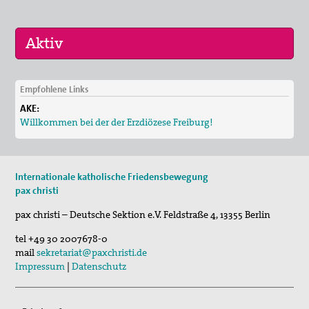
Publikationen
"Alle müssen den Krieg verlästern"
Unser Standpunkt: Kirche als Friedensbewegung
Gottes auf Erden
Empfohlene Links
Unsere Mitgliederzeitschrift pax info
30. Aug 2026
AKE:
St. Peter-Lindenberg: Lesungen unter den Lind…
Willkommen bei der der Erzdiözese Freiburg!
Unsere Pressemitteilungen und Stellungnahmen
25. Sep 2026
St. Peter-Lindenberg: Diözesanversammlung 202…
Unser Kongress 2015: Gerechten Frieden weiter denken
Internationale katholische Friedensbewegung
03. Okt 2026
Das Thema "Frieden" bei der ACK Baden-Württemberg
pax christi
Stuttgart (und Berlin): Bundesweite Friedensd…
Themenheft "Frieden" aus der Reihe "IMULSE für die
pax christi – Deutsche Sektion e.V.
Feldstraße 4
,
13355
Berlin
Pastoral"
tel
+49 30 2007678-0
mail
sekretariat@paxchristi.de
Newsletter
Impressum
|
Datenschutz
Bausteine für Friedensgebete und anderes zum
Ukrainekonflikt