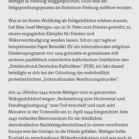
Metzger in Freiburg seliggesprochen; 2006 war der
Seligsprechungsprozess im Erzbistum Freiburg eröffnet worden.
Freiwilligendienste
Was er im Ersten Weltkrieg als Feldgeistlicher erleben musste,
Israel/Palästina
hat Max Josef Metzger, 1911 in St. Peter zum Priester geweiht, zu
einem engagierten Kämpfer für Frieden und
„PEACE TALKS“ – Über Frieden reden
Völkerverständigung werden lassen. Schon 1917 legte er
beispielsweise Papst Benedikt XV. ein internationales religiöses
Minderheiten, Migration und Flucht
Friedensprogramm vor. 1919 gründete er gemeinsam mit
anderen pazifistisch orientierten katholischen Geistlichen den
Rüstungsexporte
„Friedensbund Deutscher Katholiken“ (FDK), im Jahr darauf
beteiligte er sich bei der Gründung des mehrheitlich
Sicherheit neu denken
protestantischen „Internationalen Versöhnungsbundes“.
Max Josef Metzger - Ein Pionier des Friedens und der
Am 14. Oktober 1943 wurde Metzger vom so genannten
Ökumene
Volksgerichtshof wegen „Vorbereitung zum Hochverrat und
Feindbegünstigung“ zum Tod verurteilt und nach acht
2024_Zur Seligsprechung Max Josef Metzgers: Seine
Monaten in der Todeszelle am 17. April 1944 hingerichtet. Sein
Bedeutung als Vordenker und Vorkämpfer für Frieden
1943 verfasstes Memorandum für ein friedliches,
und Ökumene
demokratisches Nachkriegsdeutschland in einem versöhnten
Europa war der Gestapo in die Hände gefallen. Metzger hatte
2019_Zum 75. Todestag Max Josef Metzgers
Kontakt zu verschiedenen Widerstandskreisen und war auch in