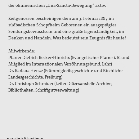
der ökumenischen „Una-Sancta-Bewegung“ aktiv.
2017_Ohne tiefstes Christentum ist Krieg
2015_Tagung: Der Krieg, die Kirchen und die Pazifisten
Zeitgenossen bescheinigen dem am 3. Februar 1887 im
südbadischen Schopfheim Geborenen ein ausgeprägtes
2014_Abschluss des diözesanen
Sendungsbewusstsein und eine große Eigenständigkeit, im
Seligsprechungsprozesses
Denken und Handeln. Was bedeutet sein Zeugnis für heute?
2012_125 Jahre Max Josef Metzger
Mitwirkende:
Pfarrer Dietrich Becker-Hinrichs (Evangelischer Pfarrer i. R. und
Christliche Kriegsverweigerung und die Kirchen 1914
Mitglied im Internationalen Versöhnungsbund, Lahr)
Dr. Barbara Henze (Frömmigkeitsgeschichte und Kirchliche
Die Kirche und der Krieg
Landesgeschichte, Freiburg)
Dr. Christoph Schmider (Leiter Diözesanstelle Archive,
Ausstellung
Bibliotheken, Schriftgutverwaltung)
Bibliothek
Friedenskerzen
Vernetzung
pax christi Freiburg