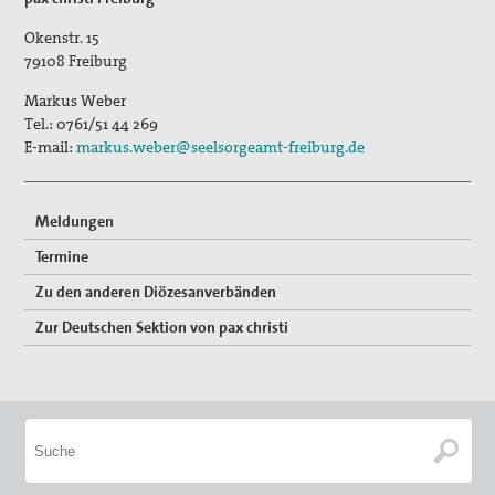
Publikationen
Okenstr. 15
"Alle müssen den Krieg verlästern"
79108
Freiburg
Unser Standpunkt: Kirche als Friedensbewegung
Markus Weber
Gottes auf Erden
Tel.:
0761/51 44 269
E-mail:
markus.weber@seelsorgeamt-freiburg.de
Unsere Mitgliederzeitschrift pax info
Unsere Pressemitteilungen und Stellungnahmen
Meldungen
Unser Kongress 2015: Gerechten Frieden weiter denken
Termine
Zu den anderen Diözesanverbänden
Das Thema "Frieden" bei der ACK Baden-Württemberg
Zur Deutschen Sektion von pax christi
Themenheft "Frieden" aus der Reihe "IMULSE für die
Pastoral"
Newsletter
Bausteine für Friedensgebete und anderes zum
Ukrainekonflikt