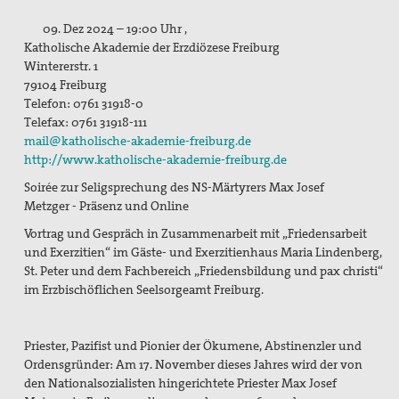
Mitgliedschaft/Spenden
09. Dez 2024 – 19:00 Uhr ,
Katholische Akademie der Erzdiözese Freiburg
Spiritualität
Wintererstr. 1
79104 Freiburg
Aktive Gewaltfreiheit
Telefon: 0761 31918-0
Bühler Kreuz und andere Orte des Friedens
Telefax: 0761 31918-111
mail@katholische-akademie-freiburg.de
Friedensmeditationen zu Menschen des Friedens
http://www.katholische-akademie-freiburg.de
Soirée zur Seligsprechung des NS-Märtyrers Max Josef
Politisches Nachtgebet
Metzger - Präsenz und Online
Themen, Angebote und Projekte
Vortrag und Gespräch
in Zusammenarbeit mit „Friedensarbeit
und Exerzitien“ im Gäste- und Exerzitienhaus Maria Lindenberg,
Bündnis "Schulfrei für die Bundeswehr. Lernen für den
St. Peter und dem Fachbereich „
Friedensbildung und pax christi“
Frieden"
im Erzbischöflichen Seelsorgeamt Freiburg.
Filmgespräch "tun wir. tun wir. was dazu."
Priester, Pazifist und Pionier der Ökumene, Abstinenzler und
Friedensbildung
Ordensgründer: Am 17. November dieses Jahres wird der von
den Nationalsozialisten hingerichtete Priester Max Josef
Friedensläufe