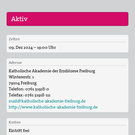
Suche
Zeiten
30. Aug 2026
09. Dez 2024 – 19:00 Uhr
St. Peter-Lindenberg: Lesungen unter den Lind…
25. Sep 2026
Adresse
St. Peter-Lindenberg: Diözesanversammlung 202…
Katholische Akademie der Erzdiözese Freiburg
Wintererstr. 1
03. Okt 2026
79104 Freiburg
Stuttgart (und Berlin): Bundesweite Friedensd…
Telefon: 0761 31918-0
Telefax: 0761 31918-111
mail@katholische-akademie-freiburg.de
http://www.katholische-akademie-freiburg.de
Kosten
Eintritt frei