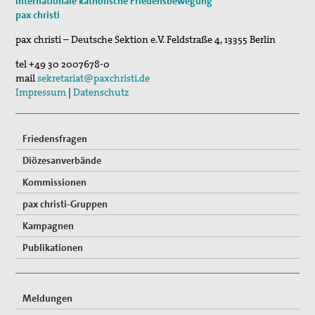
Internationale katholische Friedensbewegung
pax christi
pax christi – Deutsche Sektion e.V.
Feldstraße 4
,
13355
Berlin
tel
+49 30 2007678-0
mail
sekretariat@paxchristi.de
Impressum
|
Datenschutz
Friedensfragen
Diözesanverbände
Kommissionen
pax christi-Gruppen
Kampagnen
Publikationen
Meldungen