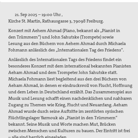
Mitgliedschaft/Spenden
21. Sep 2025 – 19:00 Uhr ,
Spiritualität
Kirche St. Martin, Rathausgasse 3, 79098 Freiburg.
Aktive Gewaltfreiheit
Konzert mit Aehem Ahmad (Piano, bekannt als „Pianist in
den Trümmern“) und John Sahutske (Trompete) sowie
Bühler Kreuz und andere Orte des Friedens
Lesung aus den Büchern von Aehem Ahmad durch Michaela
Fohmann anlässlich des „Internationalen Tag des Friedens“.
Friedensmeditationen zu Menschen des Friedens
Anlässlich des Internationalen Tags des Friedens findet ein
besonderes Konzert mit dem international bekannten Pianisten
Politisches Nachtgebet
Aeham Ahmad und dem Trompeter John Sahutske statt.
Michaela Fohmann liest begleitend aus den drei Büchern von
Themen, Angebote und Projekte
Aeham Ahmad, in denen er eindrucksvoll von Flucht, Hoffnung
und dem Leben in Deutschland erzählt. Das Zusammenspiel aus
Bündnis "Schulfrei für die Bundeswehr. Lernen für den
Musik und Lesung schafft einen nachdenklichen und nahbaren
Frieden"
Zugang zu Themen wie Krieg, Flucht und Neuanfang. Aeham
Ahmad wurde durch seine Auftritte im zerstörten syrischen
Filmgespräch "tun wir. tun wir. was dazu."
Flüchtlingslager Yarmouk als „Pianist in den Trümmern“
Friedensbildung
bekannt. Seine Musik und Worte machen Mut, Brücken
zwischen Menschen und Kulturen zu bauen. Der Eintritt ist frei
Friedensläufe
– alle sind herzlich eingeladen