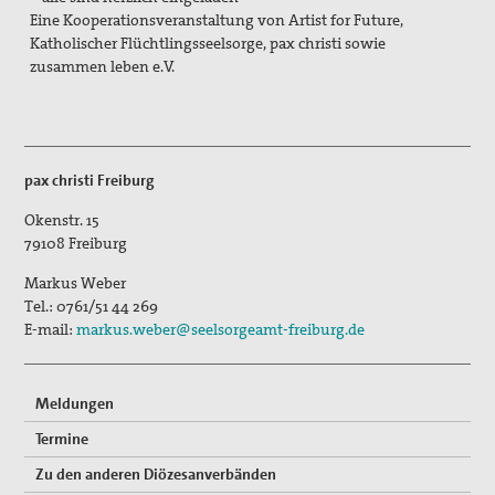
Eine Kooperationsveranstaltung von Artist for Future,
Freiwilligendienste
Katholischer Flüchtlingsseelsorge, pax christi sowie
zusammen leben e.V.
Israel/Palästina
„PEACE TALKS“ – Über Frieden reden
Minderheiten, Migration und Flucht
pax christi Freiburg
Okenstr. 15
Rüstungsexporte
79108
Freiburg
Sicherheit neu denken
Markus Weber
Tel.:
0761/51 44 269
Max Josef Metzger - Ein Pionier des Friedens und der
E-mail:
markus.weber@seelsorgeamt-freiburg.de
Ökumene
2024_Zur Seligsprechung Max Josef Metzgers: Seine
Bedeutung als Vordenker und Vorkämpfer für Frieden
Meldungen
und Ökumene
Termine
2019_Zum 75. Todestag Max Josef Metzgers
Zu den anderen Diözesanverbänden