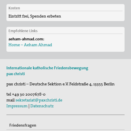
Publikationen
Kosten
"Alle müssen den Krieg verlästern"
Eintritt frei, Spenden erbeten
Unser Standpunkt: Kirche als Friedensbewegung
Gottes auf Erden
Empfohlene Links
aeham-ahmad.com:
Unsere Mitgliederzeitschrift pax info
Home – Aeham Ahmad
Unsere Pressemitteilungen und Stellungnahmen
Unser Kongress 2015: Gerechten Frieden weiter denken
Internationale katholische Friedensbewegung
pax christi
Das Thema "Frieden" bei der ACK Baden-Württemberg
pax christi – Deutsche Sektion e.V.
Feldstraße 4
,
13355
Berlin
Themenheft "Frieden" aus der Reihe "IMULSE für die
tel
+49 30 2007678-0
Pastoral"
mail
sekretariat@paxchristi.de
Impressum
|
Datenschutz
Newsletter
Bausteine für Friedensgebete und anderes zum
Friedensfragen
Ukrainekonflikt